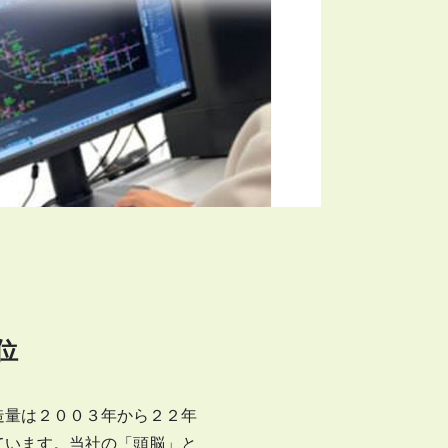
位
造量は２００３年から２２年
ています。当社の「頭脳」と