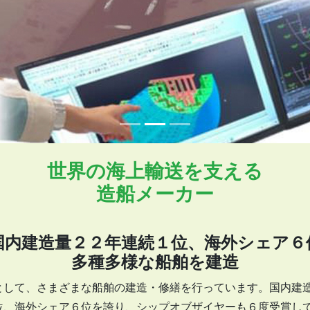
世界の海上輸送を支える
造船メーカー
国内建造量２２年連続１位、海外シェア６
多種多様な船舶を建造
して、さまざまな船舶の建造・修繕を行っています。国内建
位、海外シェア６位を誇り、シップオブザイヤーも６度受賞し