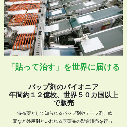
Previous
Next
「貼って治す」を世界に届ける
パップ剤のパイオニア
年間約１２億枚、世界５０カ国以上
で販売
湿布薬として知られるパップ剤やテープ剤、軟
膏など外用剤といわれる医薬品の製造販売を行っ